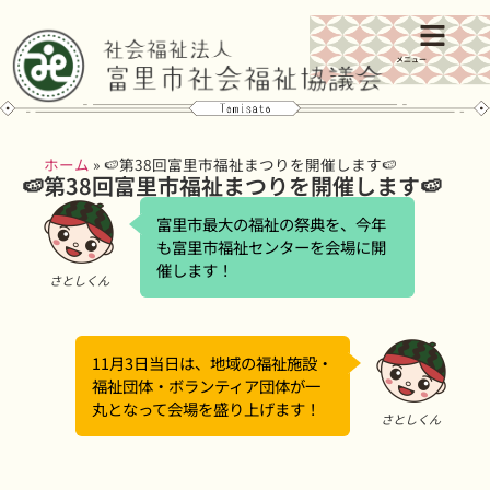
メニュー
ホーム
»
🍉第38回富里市福祉まつりを開催します🍉
🍉第38回富里市福祉まつりを開催します🍉
富里市最大の福祉の祭典を、今年
も富里市福祉センターを会場に開
催します！
さとしくん
11月3日当日は、地域の福祉施設・
福祉団体・ボランティア団体が一
丸となって会場を盛り上げます！
さとしくん